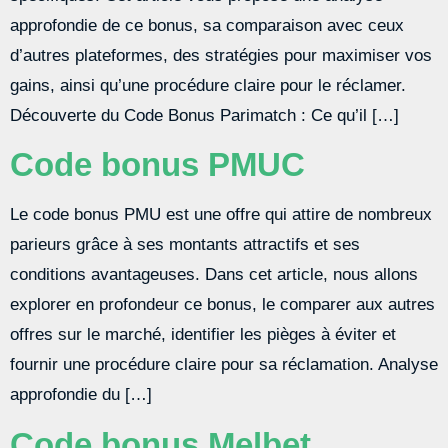
approfondie de ce bonus, sa comparaison avec ceux
d’autres plateformes, des stratégies pour maximiser vos
gains, ainsi qu’une procédure claire pour le réclamer.
Découverte du Code Bonus Parimatch : Ce qu’il […]
Code bonus PMUC
Le code bonus PMU est une offre qui attire de nombreux
parieurs grâce à ses montants attractifs et ses
conditions avantageuses. Dans cet article, nous allons
explorer en profondeur ce bonus, le comparer aux autres
offres sur le marché, identifier les pièges à éviter et
fournir une procédure claire pour sa réclamation. Analyse
approfondie du […]
Code bonus Melbet