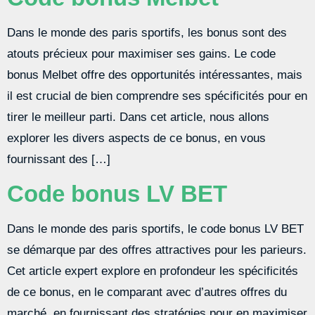
Dans le monde des paris sportifs, les bonus sont des
atouts précieux pour maximiser ses gains. Le code
bonus Melbet offre des opportunités intéressantes, mais
il est crucial de bien comprendre ses spécificités pour en
tirer le meilleur parti. Dans cet article, nous allons
explorer les divers aspects de ce bonus, en vous
fournissant des […]
Code bonus LV BET
Dans le monde des paris sportifs, le code bonus LV BET
se démarque par des offres attractives pour les parieurs.
Cet article expert explore en profondeur les spécificités
de ce bonus, en le comparant avec d’autres offres du
marché, en fournissant des stratégies pour en maximiser