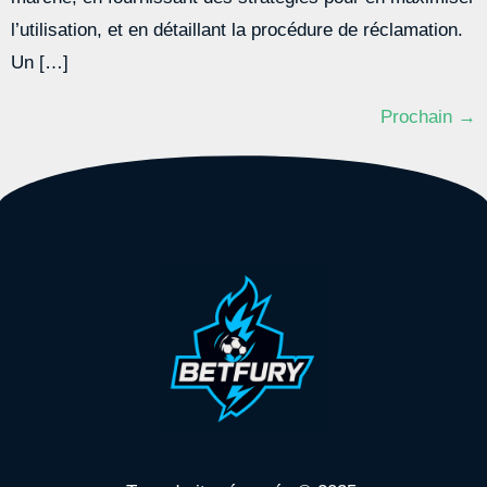
l’utilisation, et en détaillant la procédure de réclamation.
Un […]
Prochain
→