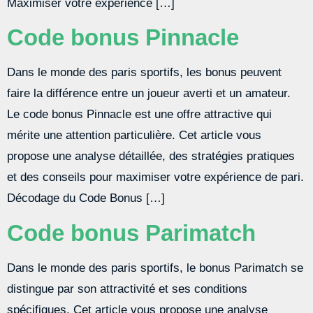
Maximiser votre expérience […]
Code bonus Pinnacle
Dans le monde des paris sportifs, les bonus peuvent
faire la différence entre un joueur averti et un amateur.
Le code bonus Pinnacle est une offre attractive qui
mérite une attention particulière. Cet article vous
propose une analyse détaillée, des stratégies pratiques
et des conseils pour maximiser votre expérience de pari.
Décodage du Code Bonus […]
Code bonus Parimatch
Dans le monde des paris sportifs, le bonus Parimatch se
distingue par son attractivité et ses conditions
spécifiques. Cet article vous propose une analyse