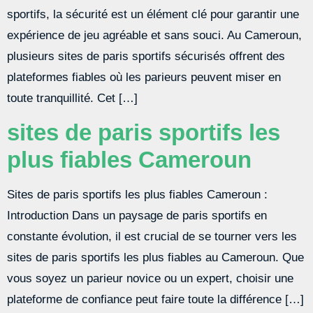
sportifs, la sécurité est un élément clé pour garantir une
expérience de jeu agréable et sans souci. Au Cameroun,
plusieurs sites de paris sportifs sécurisés offrent des
plateformes fiables où les parieurs peuvent miser en
toute tranquillité. Cet […]
sites de paris sportifs les
plus fiables Cameroun
Sites de paris sportifs les plus fiables Cameroun :
Introduction Dans un paysage de paris sportifs en
constante évolution, il est crucial de se tourner vers les
sites de paris sportifs les plus fiables au Cameroun. Que
vous soyez un parieur novice ou un expert, choisir une
plateforme de confiance peut faire toute la différence […]