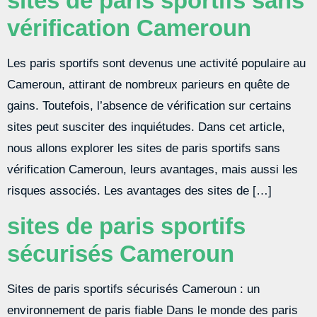
sites de paris sportifs sans
vérification Cameroun
Les paris sportifs sont devenus une activité populaire au
Cameroun, attirant de nombreux parieurs en quête de
gains. Toutefois, l’absence de vérification sur certains
sites peut susciter des inquiétudes. Dans cet article,
nous allons explorer les sites de paris sportifs sans
vérification Cameroun, leurs avantages, mais aussi les
risques associés. Les avantages des sites de […]
sites de paris sportifs
sécurisés Cameroun
Sites de paris sportifs sécurisés Cameroun : un
environnement de paris fiable Dans le monde des paris