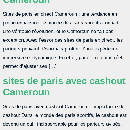
Sites de paris en direct Cameroun : une tendance en
pleine expansion Le monde des paris sportifs connaît
une véritable révolution, et le Cameroun ne fait pas
exception. Avec l’essor des sites de paris en direct, les
parieurs peuvent désormais profiter d’une expérience
immersive et dynamique. En effet, parier en temps réel
permet d’ajuster ses […]
sites de paris avec cashout
Cameroun
Sites de paris avec cashout Cameroun : l’importance du
cashout Dans le monde des paris sportifs, le cashout est
devenu un outil indispensable pour les parieurs avisés.