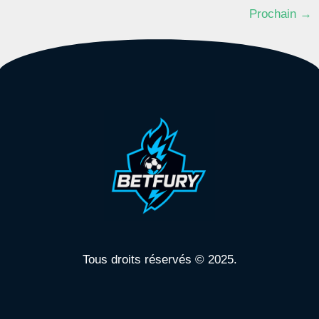
Prochain
→
Tous droits réservés
©
2025.