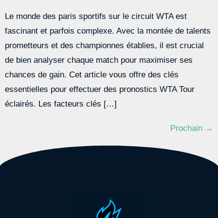
Le monde des paris sportifs sur le circuit WTA est
fascinant et parfois complexe. Avec la montée de talents
prometteurs et des championnes établies, il est crucial
de bien analyser chaque match pour maximiser ses
chances de gain. Cet article vous offre des clés
essentielles pour effectuer des pronostics WTA Tour
éclairés. Les facteurs clés […]
Prochain
→