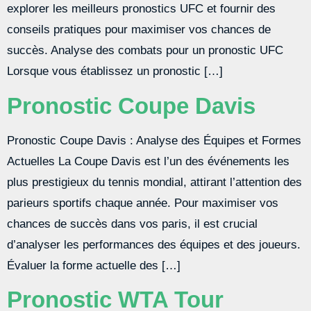
explorer les meilleurs pronostics UFC et fournir des
conseils pratiques pour maximiser vos chances de
succès. Analyse des combats pour un pronostic UFC
Lorsque vous établissez un pronostic […]
Pronostic Coupe Davis
Pronostic Coupe Davis : Analyse des Équipes et Formes
Actuelles La Coupe Davis est l’un des événements les
plus prestigieux du tennis mondial, attirant l’attention des
parieurs sportifs chaque année. Pour maximiser vos
chances de succès dans vos paris, il est crucial
d’analyser les performances des équipes et des joueurs.
Évaluer la forme actuelle des […]
Pronostic WTA Tour