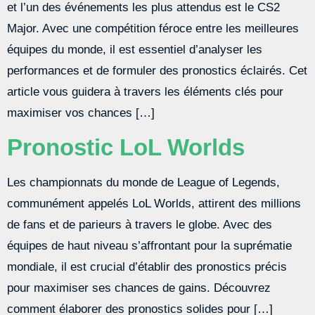
et l’un des événements les plus attendus est le CS2
Major. Avec une compétition féroce entre les meilleures
équipes du monde, il est essentiel d’analyser les
performances et de formuler des pronostics éclairés. Cet
article vous guidera à travers les éléments clés pour
maximiser vos chances […]
Pronostic LoL Worlds
Les championnats du monde de League of Legends,
communément appelés LoL Worlds, attirent des millions
de fans et de parieurs à travers le globe. Avec des
équipes de haut niveau s’affrontant pour la suprématie
mondiale, il est crucial d’établir des pronostics précis
pour maximiser ses chances de gains. Découvrez
comment élaborer des pronostics solides pour […]