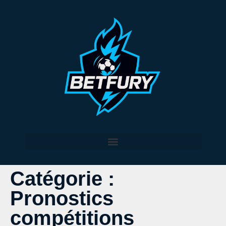
Catégorie :
Pronostics
compétitions