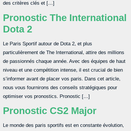
des critères clés et […]
Pronostic The International
Dota 2
Le Paris Sportif autour de Dota 2, et plus
particulièrement de The International, attire des millions
de passionnés chaque année. Avec des équipes de haut
niveau et une compétition intense, il est crucial de bien
s’informer avant de placer vos paris. Dans cet article,
nous vous fournirons des conseils stratégiques pour
optimiser vos pronostics. Pronostic […]
Pronostic CS2 Major
Le monde des paris sportifs est en constante évolution,