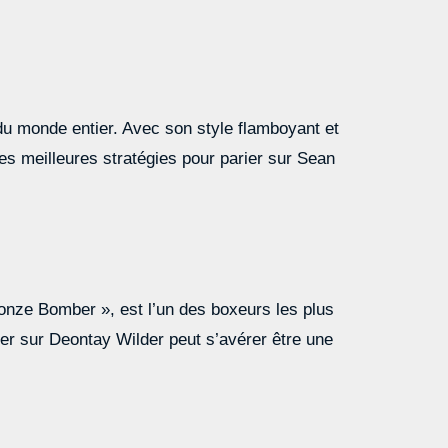
 du monde entier. Avec son style flamboyant et
les meilleures stratégies pour parier sur Sean
onze Bomber », est l’un des boxeurs les plus
er sur Deontay Wilder peut s’avérer être une