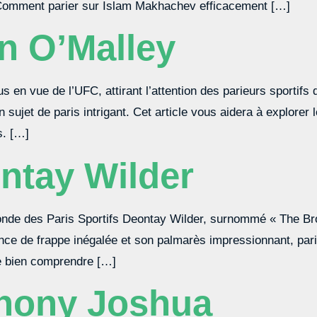
 Comment parier sur Islam Makhachev efficacement […]
an O’Malley
s en vue de l’UFC, attirant l’attention des parieurs sportifs
sujet de paris intrigant. Cet article vous aidera à explorer 
s. […]
ontay Wilder
Monde des Paris Sportifs Deontay Wilder, surnommé « The Br
nce de frappe inégalée et son palmarès impressionnant, pari
de bien comprendre […]
thony Joshua