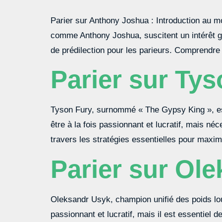
Parier sur Anthony Joshua : Introduction au mo
comme Anthony Joshua, suscitent un intérêt g
de prédilection pour les parieurs. Comprendr
Parier sur Ty
Tyson Fury, surnommé « The Gypsy King », est 
être à la fois passionnant et lucratif, mais n
travers les stratégies essentielles pour maxi
Parier sur Ol
Oleksandr Usyk, champion unifié des poids lo
passionnant et lucratif, mais il est essentiel