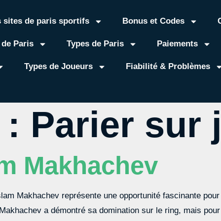
 sites de paris sportifs
Bonus et Codes
 de Paris
Types de Paris
Paiements
Types de Joueurs
Fiabilité & Problèmes
 :
Parier sur
lam Makhachev
Islam Makhachev représente une opportunité fascinante pour
akhachev a démontré sa domination sur le ring, mais pour m