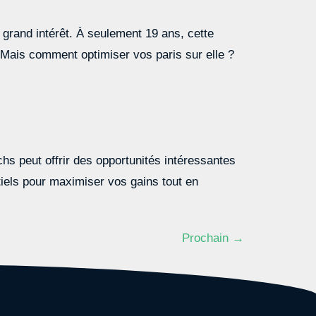
 grand intérêt. À seulement 19 ans, cette
 Mais comment optimiser vos paris sur elle ?
s peut offrir des opportunités intéressantes
tiels pour maximiser vos gains tout en
Prochain
→