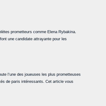
 athlètes prometteurs comme Elena Rybakina.
font une candidate attrayante pour les
doute l’une des joueuses les plus prometteuses
és de paris intéressants. Cet article vous