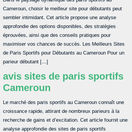
Cameroun, choisir le meilleur site pour débutants peut
sembler intimidant. Cet article propose une analyse
approfondie des options disponibles, des stratégies
éprouvées, ainsi que des conseils pratiques pour
maximiser vos chances de succès. Les Meilleurs Sites
de Paris Sportifs pour Débutants au Cameroun Pour un
parieur débutant […]
avis sites de paris sportifs
Cameroun
Le marché des paris sportifs au Cameroun connaît une
croissance rapide, attirant de nombreux parieurs à la
recherche de gains et d’excitation. Cet article fournit une
analyse approfondie des sites de paris sportifs