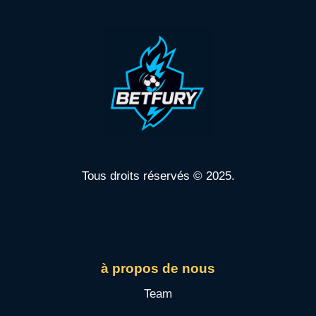
Tous droits réservés
©
2025.
à propos de nous
Team