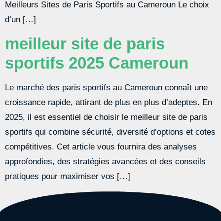
Meilleurs Sites de Paris Sportifs au Cameroun Le choix
d’un […]
meilleur site de paris
sportifs 2025 Cameroun
Le marché des paris sportifs au Cameroun connaît une
croissance rapide, attirant de plus en plus d’adeptes. En
2025, il est essentiel de choisir le meilleur site de paris
sportifs qui combine sécurité, diversité d’options et cotes
compétitives. Cet article vous fournira des analyses
approfondies, des stratégies avancées et des conseils
pratiques pour maximiser vos […]