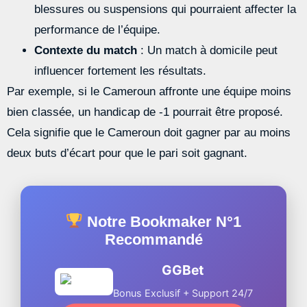
blessures ou suspensions qui pourraient affecter la
performance de l’équipe.
Contexte du match
: Un match à domicile peut
influencer fortement les résultats.
Par exemple, si le Cameroun affronte une équipe moins
bien classée, un handicap de -1 pourrait être proposé.
Cela signifie que le Cameroun doit gagner par au moins
deux buts d’écart pour que le pari soit gagnant.
Notre Bookmaker N°1
Recommandé
GGBet
Bonus Exclusif + Support 24/7