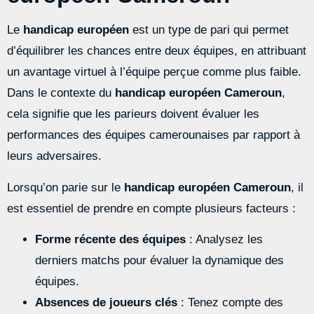
Le
handicap européen
est un type de pari qui permet
d’équilibrer les chances entre deux équipes, en attribuant
un avantage virtuel à l’équipe perçue comme plus faible.
Dans le contexte du
handicap européen Cameroun
,
cela signifie que les parieurs doivent évaluer les
performances des équipes camerounaises par rapport à
leurs adversaires.
Lorsqu’on parie sur le
handicap européen Cameroun
, il
est essentiel de prendre en compte plusieurs facteurs :
Forme récente des équipes
: Analysez les
derniers matchs pour évaluer la dynamique des
équipes.
Absences de joueurs clés
: Tenez compte des