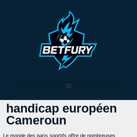
handicap européen
Cameroun
Le monde des paris sportifs offre de nombreuses