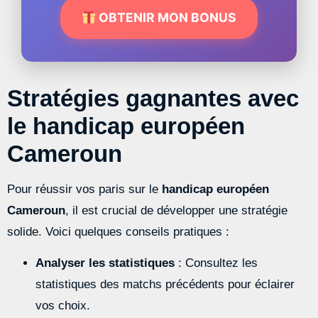
OBTENIR MON BONUS
Stratégies gagnantes avec
le handicap européen
Cameroun
Pour réussir vos paris sur le
handicap européen
Cameroun
, il est crucial de développer une stratégie
solide. Voici quelques conseils pratiques :
Analyser les statistiques
: Consultez les
statistiques des matchs précédents pour éclairer
vos choix.