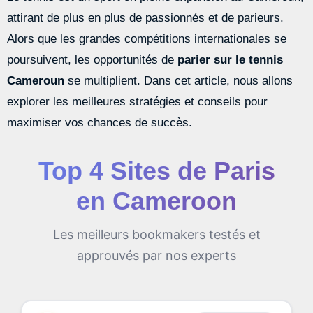
attirant de plus en plus de passionnés et de parieurs.
Alors que les grandes compétitions internationales se
poursuivent, les opportunités de
parier sur le tennis
Cameroun
se multiplient. Dans cet article, nous allons
explorer les meilleures stratégies et conseils pour
maximiser vos chances de succès.
Top 4 Sites de Paris
en Cameroon
Les meilleurs bookmakers testés et
approuvés par nos experts