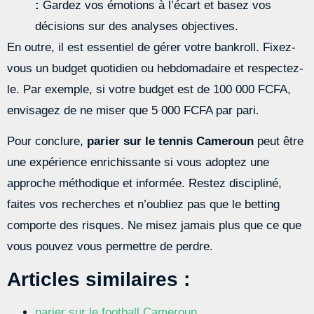
:
Gardez vos émotions à l’écart et basez vos
décisions sur des analyses objectives.
En outre, il est essentiel de gérer votre bankroll. Fixez-
vous un budget quotidien ou hebdomadaire et respectez-
le. Par exemple, si votre budget est de 100 000 FCFA,
envisagez de ne miser que 5 000 FCFA par pari.
Pour conclure,
parier sur le tennis Cameroun
peut être
une expérience enrichissante si vous adoptez une
approche méthodique et informée. Restez discipliné,
faites vos recherches et n’oubliez pas que le betting
comporte des risques. Ne misez jamais plus que ce que
vous pouvez vous permettre de perdre.
Articles similaires :
parier sur le football Cameroun