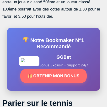
entre un joueur classé 50ème et un joueur classé
100ème pourrait avoir des cotes autour de 1.30 pour le
favori et 3.50 pour l’outsider.
Notre Bookmaker N°1
Recommandé
GGBet
Bonus Exclusif + Support 24/7
OBTENIR MON BONUS
Parier sur le tennis