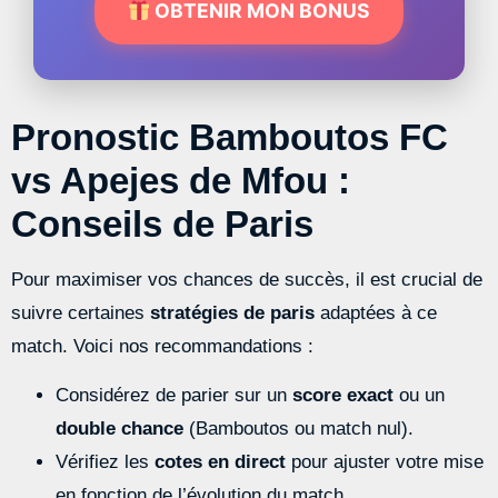
OBTENIR MON BONUS
Pronostic Bamboutos FC
vs Apejes de Mfou :
Conseils de Paris
Pour maximiser vos chances de succès, il est crucial de
suivre certaines
stratégies de paris
adaptées à ce
match. Voici nos recommandations :
Considérez de parier sur un
score exact
ou un
double chance
(Bamboutos ou match nul).
Vérifiez les
cotes en direct
pour ajuster votre mise
en fonction de l’évolution du match.