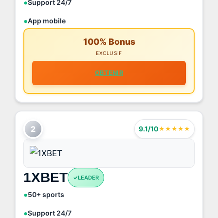
Support 24/7
App mobile
100% Bonus
EXCLUSIF
OBTENIR
2
9.1/10
★★★★★
1XBET
LEADER
50+ sports
Support 24/7