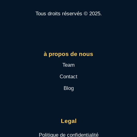
Tous droits réservés
©
2025.
à propos de nous
Team
Contact
Blog
Legal
Politique de confidentialité