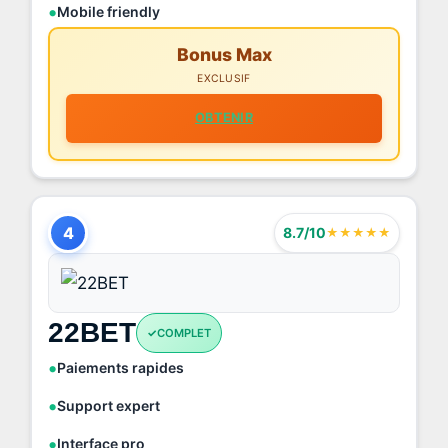
Mobile friendly
Bonus Max
EXCLUSIF
OBTENIR
4
8.7/10
★★★★★
22BET
COMPLET
Paiements rapides
Support expert
Interface pro