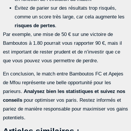
Évitez de parier sur des résultats trop risqués,
comme un score très large, car cela augmente les
risques de pertes
.
Par exemple, une mise de 50 € sur une victoire de
Bamboutos à 1.80 pourrait vous rapporter 90 €, mais il
est important de rester prudent et de n’investir que ce
que vous pouvez vous permettre de perdre.
En conclusion, le match entre Bamboutos FC et Apejes
de Mfou représente une belle opportunité pour les
parieurs.
Analysez bien les statistiques et suivez nos
conseils
pour optimiser vos paris. Restez informés et
pariez de manière responsable pour maximiser vos gains
potentiels.