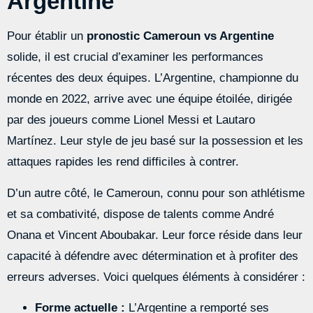
Argentine
Pour établir un
pronostic Cameroun vs Argentine
solide, il est crucial d’examiner les performances
récentes des deux équipes. L’Argentine, championne du
monde en 2022, arrive avec une équipe étoilée, dirigée
par des joueurs comme Lionel Messi et Lautaro
Martínez. Leur style de jeu basé sur la possession et les
attaques rapides les rend difficiles à contrer.
D’un autre côté, le Cameroun, connu pour son athlétisme
et sa combativité, dispose de talents comme André
Onana et Vincent Aboubakar. Leur force réside dans leur
capacité à défendre avec détermination et à profiter des
erreurs adverses. Voici quelques éléments à considérer :
Forme actuelle :
L’Argentine a remporté ses