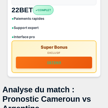
22BET
COMPLET
Paiements rapides
Support expert
Interface pro
Super Bonus
EXCLUSIF
OBTENIR
Analyse du match :
Pronostic Cameroun vs