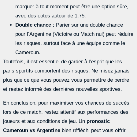
marquer à tout moment peut être une option sûre,
avec des cotes autour de 1.75.
Double chance :
Parier sur une double chance
pour l’Argentine (Victoire ou Match nul) peut réduire
les risques, surtout face à une équipe comme le
Cameroun.
Toutefois, il est essentiel de garder à l’esprit que les
paris sportifs comportent des risques. Ne misez jamais
plus que ce que vous pouvez vous permettre de perdre
et restez informé des dernières nouvelles sportives.
En conclusion, pour maximiser vos chances de succès
lors de ce match, restez attentif aux performances des
joueurs et aux conditions de jeu. Un
pronostic
Cameroun vs Argentine
bien réfléchi peut vous offrir