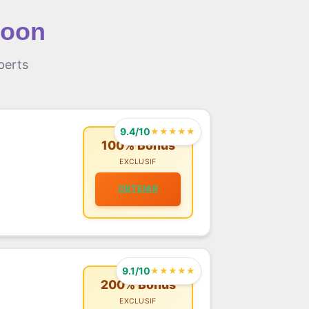
roon
perts
9.4/10
★★★★★
100% Bonus
EXCLUSIF
OBTENIR
9.1/10
★★★★★
200% Bonus
EXCLUSIF