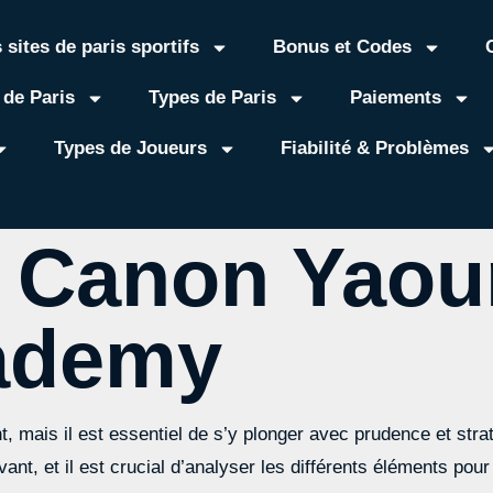
 sites de paris sportifs
Bonus et Codes
 de Paris
Types de Paris
Paiements
Types de Joueurs
Fiabilité & Problèmes
c Canon Yaou
ademy
, mais il est essentiel de s’y plonger avec prudence et stra
nt, et il est crucial d’analyser les différents éléments pour