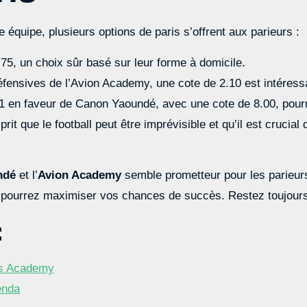
quipe, plusieurs options de paris s’offrent aux parieurs :
75, un choix sûr basé sur leur forme à domicile.
éfensives de l’Avion Academy, une cote de 2.10 est intéress
1 en faveur de Canon Yaoundé, avec une cote de 8.00, pourra
prit que le football peut être imprévisible et qu’il est crucia
ndé
et l’
Avion Academy
semble prometteur pour les parieur
 pourrez maximiser vos chances de succès. Restez toujours v
:
ts Academy
enda