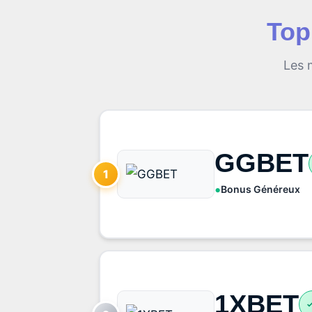
Top
Les 
GGBET
1
Bonus Généreux
1XBET