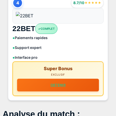
4
8.7/10
★★★★★
22BET
COMPLET
Paiements rapides
Support expert
Interface pro
Super Bonus
EXCLUSIF
OBTENIR
Analyse du match :