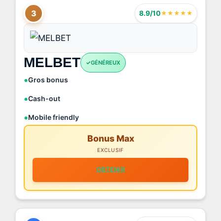
3
8.9/10
★★★★★
MELBET
GÉNÉREUX
Gros bonus
Cash-out
Mobile friendly
Bonus Max
EXCLUSIF
OBTENIR