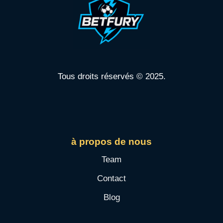
Tous droits réservés
©
2025.
à propos de nous
Team
Contact
Blog