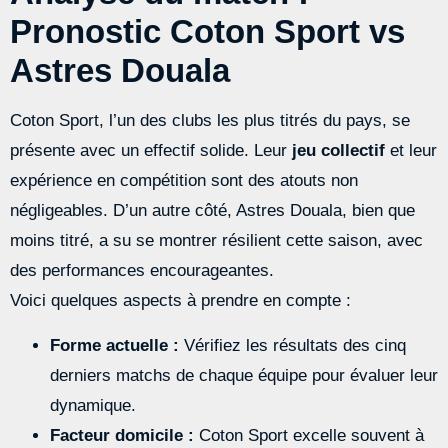
Pronostic Coton Sport vs
Astres Douala
Coton Sport, l’un des clubs les plus titrés du pays, se
présente avec un effectif solide. Leur
jeu collectif
et leur
expérience en compétition sont des atouts non
négligeables. D’un autre côté, Astres Douala, bien que
moins titré, a su se montrer résilient cette saison, avec
des performances encourageantes.
Voici quelques aspects à prendre en compte :
Forme actuelle :
Vérifiez les résultats des cinq
derniers matchs de chaque équipe pour évaluer leur
dynamique.
Facteur domicile :
Coton Sport excelle souvent à