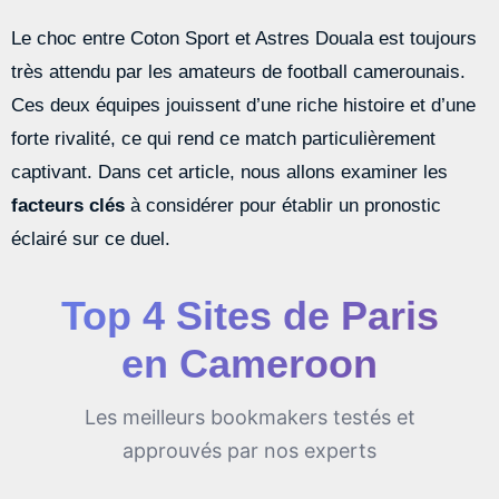
Le choc entre Coton Sport et Astres Douala est toujours
très attendu par les amateurs de football camerounais.
Ces deux équipes jouissent d’une riche histoire et d’une
forte rivalité, ce qui rend ce match particulièrement
captivant. Dans cet article, nous allons examiner les
facteurs clés
à considérer pour établir un pronostic
éclairé sur ce duel.
Top 4 Sites de Paris
en Cameroon
Les meilleurs bookmakers testés et
approuvés par nos experts