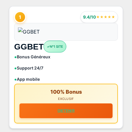
1
9.4/10
★★★★★
GGBET
N°1 SITE
Bonus Généreux
Support 24/7
App mobile
100% Bonus
EXCLUSIF
OBTENIR