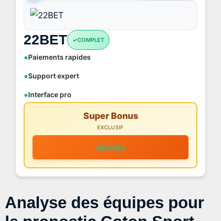
22BET
COMPLET
Paiements rapides
Support expert
Interface pro
Super Bonus
EXCLUSIF
OBTENIR
Analyse des équipes pour