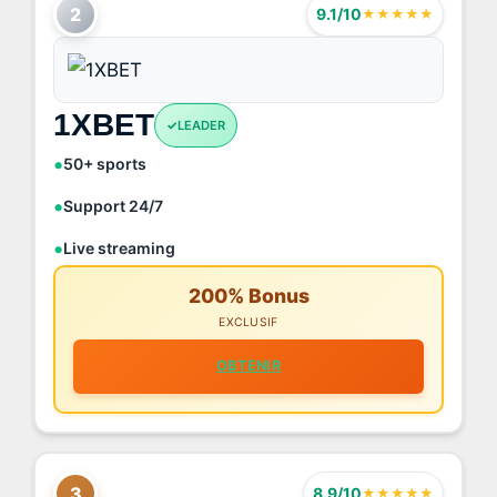
2
9.1/10
★★★★★
1XBET
LEADER
50+ sports
Support 24/7
Live streaming
200% Bonus
EXCLUSIF
OBTENIR
3
8.9/10
★★★★★