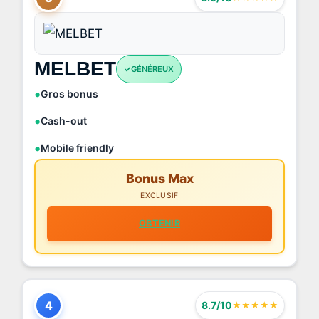
MELBET
GÉNÉREUX
Gros bonus
Cash-out
Mobile friendly
Bonus Max
EXCLUSIF
OBTENIR
4
8.7/10
★★★★★