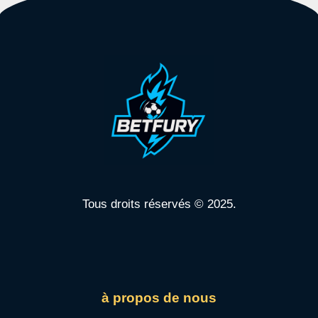
Tous droits réservés
©
2025.
à propos de nous