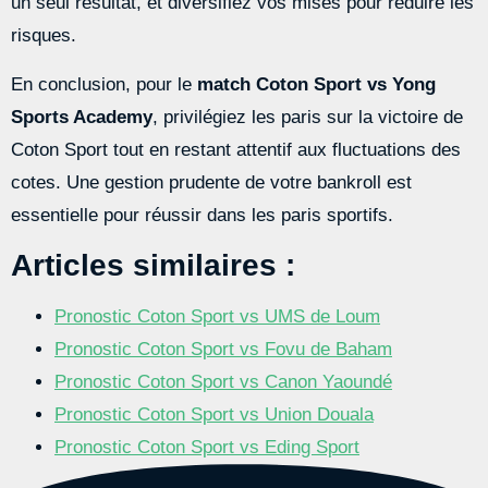
un seul résultat, et diversifiez vos mises pour réduire les
risques.
En conclusion, pour le
match Coton Sport vs Yong
Sports Academy
, privilégiez les paris sur la victoire de
Coton Sport tout en restant attentif aux fluctuations des
cotes. Une gestion prudente de votre bankroll est
essentielle pour réussir dans les paris sportifs.
Articles similaires :
Pronostic Coton Sport vs UMS de Loum
Pronostic Coton Sport vs Fovu de Baham
Pronostic Coton Sport vs Canon Yaoundé
Pronostic Coton Sport vs Union Douala
Pronostic Coton Sport vs Eding Sport