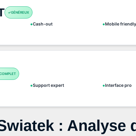
T
GÉNÉREUX
Cash-out
Mobile friendl
COMPLET
Support expert
Interface pro
Swiatek : Analyse 