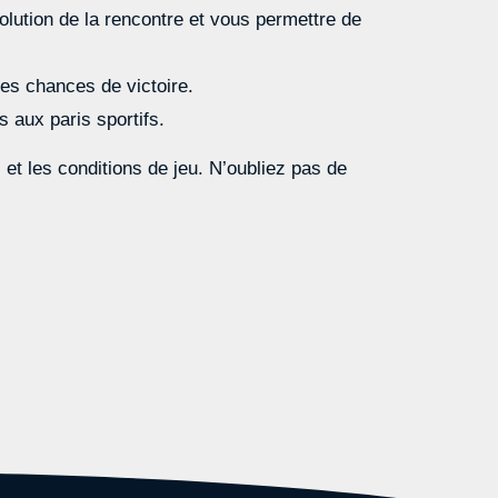
lution de la rencontre et vous permettre de
es chances de victoire.
 aux paris sportifs.
 et les conditions de jeu. N’oubliez pas de