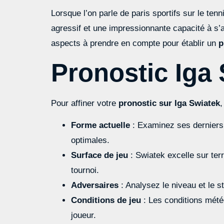
Lorsque l’on parle de paris sportifs sur le tenn
agressif et une impressionnante capacité à s’ad
aspects à prendre en compte pour établir un
p
Pronostic Iga 
Pour affiner votre
pronostic sur Iga Swiatek
,
Forme actuelle
: Examinez ses derniers 
optimales.
Surface de jeu
: Swiatek excelle sur ter
tournoi.
Adversaires
: Analysez le niveau et le s
Conditions de jeu
: Les conditions mété
joueur.