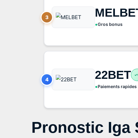
MELBE
3
Gros bonus
22BET
4
Paiements rapides
Pronostic Iga 