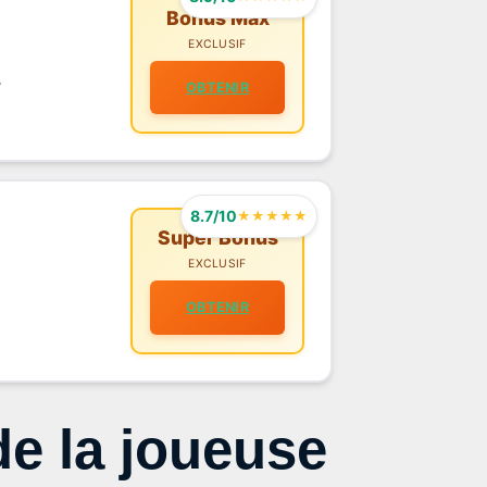
Bonus Max
EXCLUSIF
y
OBTENIR
8.7/10
★★★★★
Super Bonus
EXCLUSIF
OBTENIR
de la joueuse