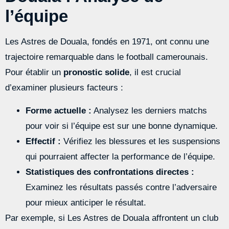
l’équipe
Les Astres de Douala, fondés en 1971, ont connu une
trajectoire remarquable dans le football camerounais.
Pour établir un
pronostic solide
, il est crucial
d’examiner plusieurs facteurs :
Forme actuelle :
Analysez les derniers matchs
pour voir si l’équipe est sur une bonne dynamique.
Effectif :
Vérifiez les blessures et les suspensions
qui pourraient affecter la performance de l’équipe.
Statistiques des confrontations directes :
Examinez les résultats passés contre l’adversaire
pour mieux anticiper le résultat.
Par exemple, si Les Astres de Douala affrontent un club