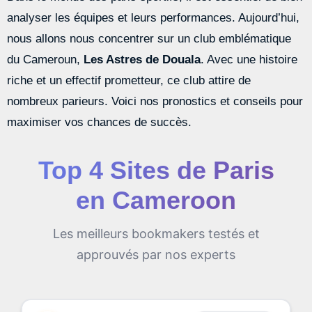
analyser les équipes et leurs performances. Aujourd’hui,
nous allons nous concentrer sur un club emblématique
du Cameroun,
Les Astres de Douala
. Avec une histoire
riche et un effectif prometteur, ce club attire de
nombreux parieurs. Voici nos pronostics et conseils pour
maximiser vos chances de succès.
Top 4 Sites de Paris
en Cameroon
Les meilleurs bookmakers testés et
approuvés par nos experts