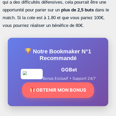
qui a des difficultés défensives, cela pourrait être une
opportunité pour parier sur un
plus de 2,5 buts
dans le
match. Si la cote est à 1.80 et que vous pariez 100€,
vous pourriez réaliser un bénéfice de 80€.
Notre Bookmaker N°1
Recommandé
GGBet
Bonus Exclusif + Support 24/7
OBTENIR MON BONUS