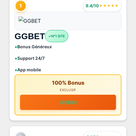
1
9.4/10
★★★★★
GGBET
N°1 SITE
Bonus Généreux
Support 24/7
App mobile
100% Bonus
EXCLUSIF
OBTENIR