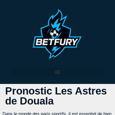
Pronostic Les Astres
de Douala
Dans le monde des paris sportifs, il est essentiel de bien