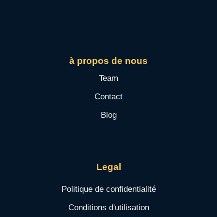
à propos de nous
Team
Contact
Blog
Legal
Politique de confidentialité
Conditions d'utilisation