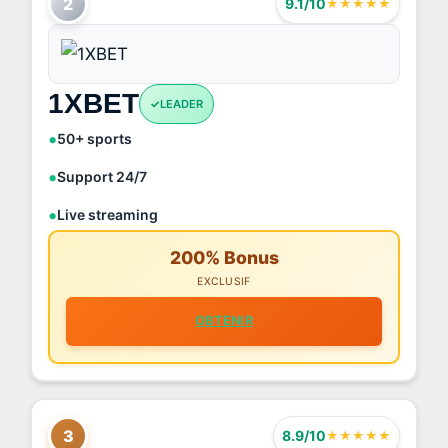
2
9.1/10
★★★★★
1XBET
LEADER
50+ sports
Support 24/7
Live streaming
200% Bonus
EXCLUSIF
OBTENIR
3
8.9/10
★★★★★