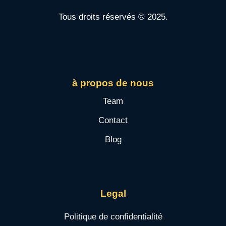
Tous droits réservés
©
2025.
à propos de nous
Team
Contact
Blog
Legal
Politique de confidentialité