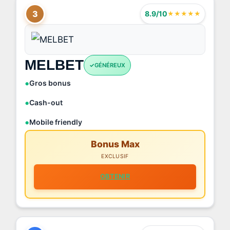
3
8.9/10
★★★★★
MELBET
GÉNÉREUX
Gros bonus
Cash-out
Mobile friendly
Bonus Max
EXCLUSIF
OBTENIR