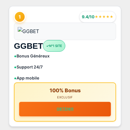
1
9.4/10
★★★★★
GGBET
N°1 SITE
Bonus Généreux
Support 24/7
App mobile
100% Bonus
EXCLUSIF
OBTENIR