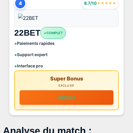
4
8.7/10
★★★★★
22BET
COMPLET
Paiements rapides
Support expert
Interface pro
Super Bonus
EXCLUSIF
OBTENIR
Analyse du match :