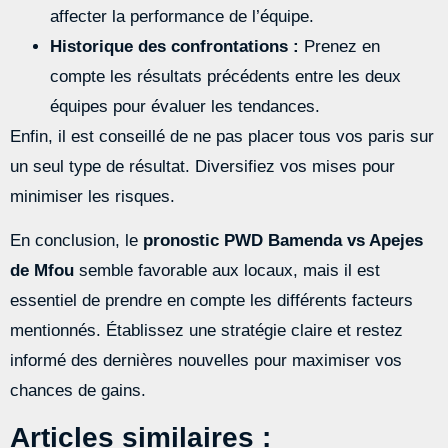
affecter la performance de l’équipe.
Historique des confrontations :
Prenez en
compte les résultats précédents entre les deux
équipes pour évaluer les tendances.
Enfin, il est conseillé de ne pas placer tous vos paris sur
un seul type de résultat. Diversifiez vos mises pour
minimiser les risques.
En conclusion, le
pronostic PWD Bamenda vs Apejes
de Mfou
semble favorable aux locaux, mais il est
essentiel de prendre en compte les différents facteurs
mentionnés. Établissez une stratégie claire et restez
informé des dernières nouvelles pour maximiser vos
chances de gains.
Articles similaires :