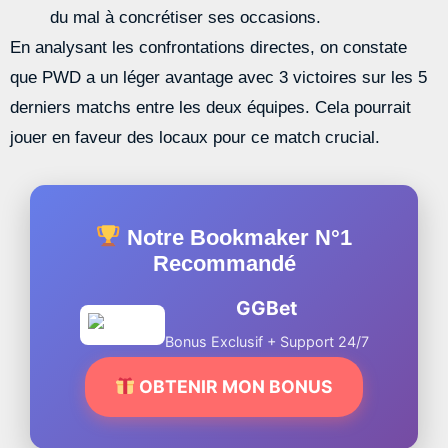
du mal à concrétiser ses occasions.
En analysant les confrontations directes, on constate
que PWD a un léger avantage avec 3 victoires sur les 5
derniers matchs entre les deux équipes. Cela pourrait
jouer en faveur des locaux pour ce match crucial.
Notre Bookmaker N°1
Recommandé
GGBet
Bonus Exclusif + Support 24/7
OBTENIR MON BONUS