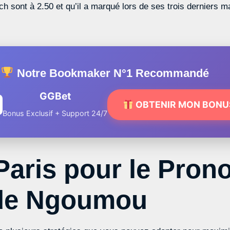
sont à 2.50 et qu’il a marqué lors de ses trois derniers ma
Notre Bookmaker N°1 Recommandé
GGBet
OBTENIR MON BONU
Bonus Exclusif + Support 24/7
Paris pour le Prono
de Ngoumou