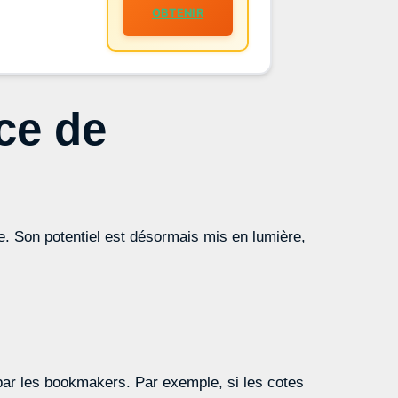
OBTENIR
ce de
e. Son potentiel est désormais mis en lumière,
 par les bookmakers. Par exemple, si les cotes