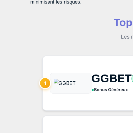
minimisant les risques.
Top
Les 
GGBET
1
Bonus Généreux