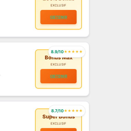
EXCLUSIF
OBTENIR
8.9/10
★★★★★
Bonus Max
EXCLUSIF
y
OBTENIR
8.7/10
★★★★★
Super Bonus
EXCLUSIF