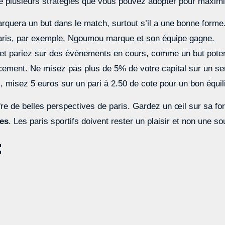
iste plusieurs stratégies que vous pouvez adopter pour maxi
marquera un but dans le match, surtout s’il a une bonne forme
ris, par exemple, Ngoumou marque et son équipe gagne.
 et pariez sur des événements en cours, comme un but poten
cement. Ne misez pas plus de 5% de votre capital sur un seu
, misez 5 euros sur un pari à 2.50 de cote pour un bon équil
 de belles perspectives de paris. Gardez un œil sur sa form
ses
. Les paris sportifs doivent rester un plaisir et non une so
: