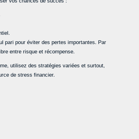
miser vos chances de succès :
.
tiel.
l pari pour éviter des pertes importantes. Par
ibre entre risque et récompense.
e, utilisez des stratégies variées et surtout,
urce de stress financier.