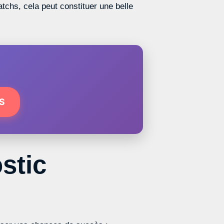
tchs, cela peut constituer une belle
S
stic