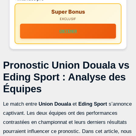
Super Bonus
EXCLUSIF
OBTENIR
Pronostic Union Douala vs
Eding Sport : Analyse des
Équipes
Le match entre
Union Douala
et
Eding Sport
s’annonce
captivant. Les deux équipes ont des performances
contrastées en championnat et leurs derniers résultats
pourraient influencer ce pronostic. Dans cet article, nous