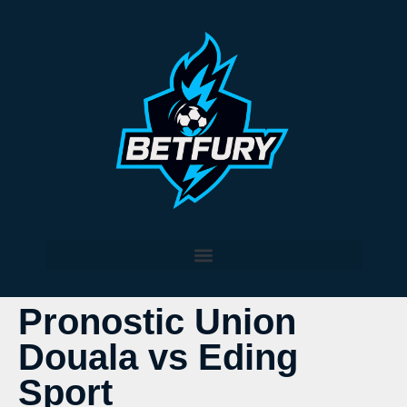
Pronostic Union
Douala vs Eding
Sport