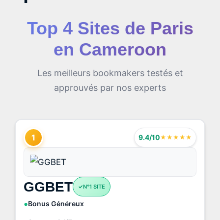
Top 4 Sites de Paris
en Cameroon
Les meilleurs bookmakers testés et
approuvés par nos experts
1
9.4/10
★★★★★
GGBET
N°1 SITE
Bonus Généreux