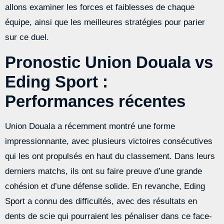
allons examiner les forces et faiblesses de chaque
équipe, ainsi que les meilleures stratégies pour parier
sur ce duel.
Pronostic Union Douala vs
Eding Sport :
Performances récentes
Union Douala a récemment montré une forme
impressionnante, avec plusieurs victoires consécutives
qui les ont propulsés en haut du classement. Dans leurs
derniers matchs, ils ont su faire preuve d’une grande
cohésion et d’une défense solide. En revanche, Eding
Sport a connu des difficultés, avec des résultats en
dents de scie qui pourraient les pénaliser dans ce face-