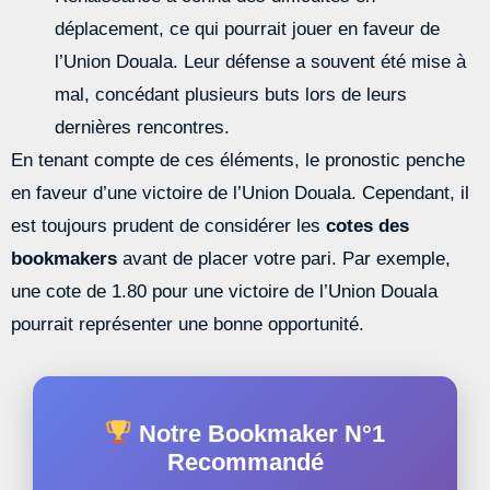
déplacement, ce qui pourrait jouer en faveur de
l’Union Douala. Leur défense a souvent été mise à
mal, concédant plusieurs buts lors de leurs
dernières rencontres.
En tenant compte de ces éléments, le pronostic penche
en faveur d’une victoire de l’Union Douala. Cependant, il
est toujours prudent de considérer les
cotes des
bookmakers
avant de placer votre pari. Par exemple,
une cote de 1.80 pour une victoire de l’Union Douala
pourrait représenter une bonne opportunité.
Notre Bookmaker N°1
Recommandé