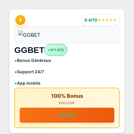
1
9.4/10
★★★★★
GGBET
N°1 SITE
Bonus Généreux
Support 24/7
App mobile
100% Bonus
EXCLUSIF
OBTENIR