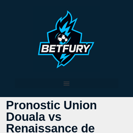
Pronostic Union
Douala vs
Renaissance de