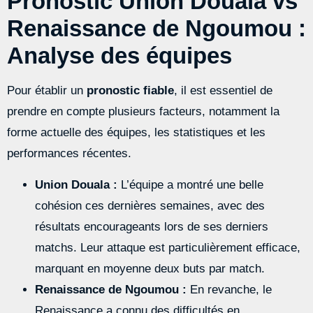
Pronostic Union Douala vs
Renaissance de Ngoumou :
Analyse des équipes
Pour établir un
pronostic fiable
, il est essentiel de
prendre en compte plusieurs facteurs, notamment la
forme actuelle des équipes, les statistiques et les
performances récentes.
Union Douala :
L’équipe a montré une belle
cohésion ces dernières semaines, avec des
résultats encourageants lors de ses derniers
matchs. Leur attaque est particulièrement efficace,
marquant en moyenne deux buts par match.
Renaissance de Ngoumou :
En revanche, le
Renaissance a connu des difficultés en