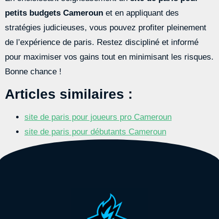
petits budgets Cameroun
et en appliquant des
stratégies judicieuses, vous pouvez profiter pleinement
de l’expérience de paris. Restez discipliné et informé
pour maximiser vos gains tout en minimisant les risques.
Bonne chance !
Articles similaires :
site de paris pour joueurs pro Cameroun
site de paris pour débutants Cameroun