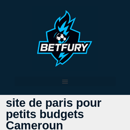
site de paris pour
petits budgets
Cameroun