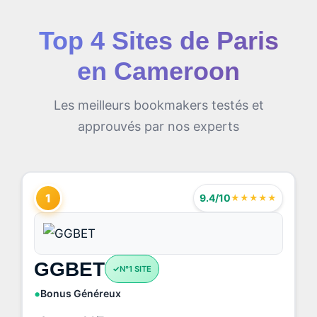
Top 4 Sites de Paris
en Cameroon
Les meilleurs bookmakers testés et
approuvés par nos experts
1
9.4/10
★★★★★
GGBET
N°1 SITE
Bonus Généreux