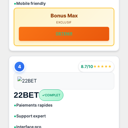
Mobile friendly
Bonus Max
EXCLUSIF
OBTENIR
4
8.7/10
★★★★★
22BET
COMPLET
Paiements rapides
Support expert
Interface pro