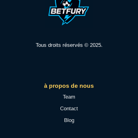
Tous droits réservés
©
2025.
à propos de nous
Team
Contact
Blog