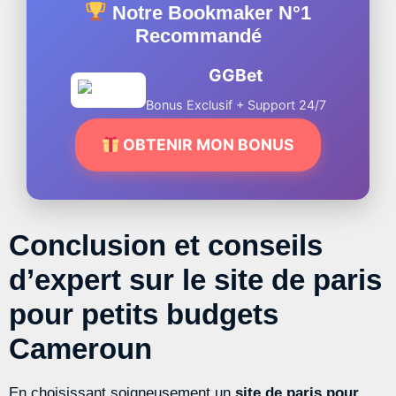
Notre Bookmaker N°1
Recommandé
GGBet
Bonus Exclusif + Support 24/7
OBTENIR MON BONUS
Conclusion et conseils
d’expert sur le site de paris
pour petits budgets
Cameroun
En choisissant soigneusement un
site de paris pour