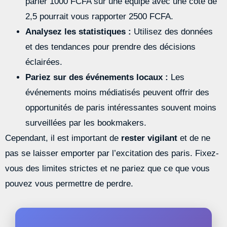
parier 1000 FCFA sur une équipe avec une cote de
2,5 pourrait vous rapporter 2500 FCFA.
Analysez les statistiques :
Utilisez des données
et des tendances pour prendre des décisions
éclairées.
Pariez sur des événements locaux :
Les
événements moins médiatisés peuvent offrir des
opportunités de paris intéressantes souvent moins
surveillées par les bookmakers.
Cependant, il est important de
rester vigilant
et de ne
pas se laisser emporter par l’excitation des paris. Fixez-
vous des limites strictes et ne pariez que ce que vous
pouvez vous permettre de perdre.