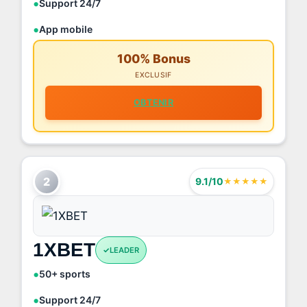
Support 24/7
App mobile
100% Bonus
EXCLUSIF
OBTENIR
2
9.1/10
★★★★★
1XBET
LEADER
50+ sports
Support 24/7