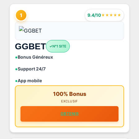
1
9.4/10
★★★★★
GGBET
N°1 SITE
Bonus Généreux
Support 24/7
App mobile
100% Bonus
EXCLUSIF
OBTENIR