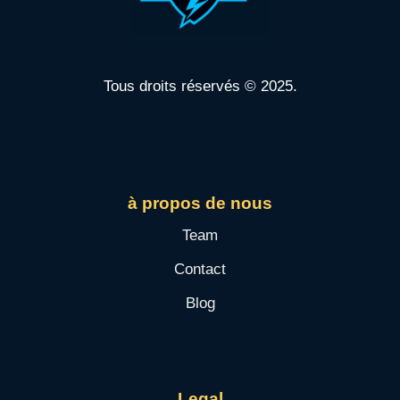
Tous droits réservés
©
2025.
à propos de nous
Team
Contact
Blog
Legal