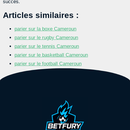
succès.
Articles similaires :
parier sur la boxe Cameroun
parier sur le rugby Cameroun
parier sur le tennis Cameroun
parier sur le basketball Cameroun
parier sur le football Cameroun