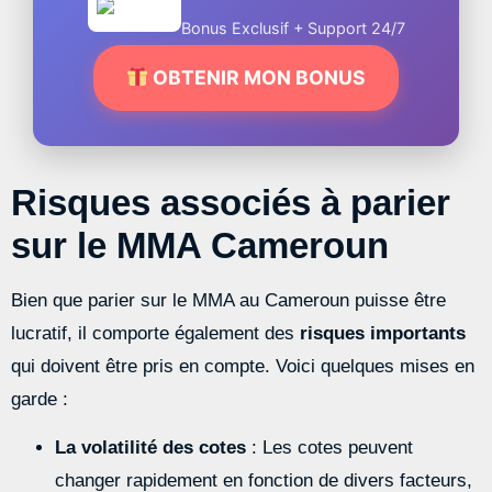
Bonus Exclusif + Support 24/7
OBTENIR MON BONUS
Risques associés à parier
sur le MMA Cameroun
Bien que parier sur le MMA au Cameroun puisse être
lucratif, il comporte également des
risques importants
qui doivent être pris en compte. Voici quelques mises en
garde :
La volatilité des cotes
: Les cotes peuvent
changer rapidement en fonction de divers facteurs,