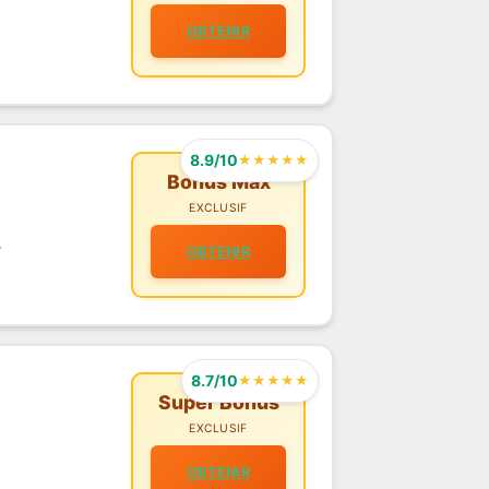
OBTENIR
8.9/10
★★★★★
Bonus Max
EXCLUSIF
y
OBTENIR
8.7/10
★★★★★
Super Bonus
EXCLUSIF
OBTENIR