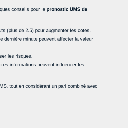
lques conseils pour le
pronostic UMS de
uts (plus de 2.5) pour augmenter les cotes.
de dernière minute peuvent affecter la valeur
ser les risques.
 ces informations peuvent influencer les
d’UMS, tout en considérant un pari combiné avec