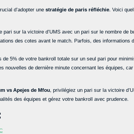
rucial d’adopter une
stratégie de paris réfléchie
. Voici que
 pari sur la victoire d’UMS avec un pari sur le nombre de b
tuations des cotes avant le match. Parfois, des informations 
 de 5% de votre bankroll totale sur un seul pari pour minimi
es nouvelles de dernière minute concernant les équipes, car
um vs Apejes de Mfou
, privilégiez un pari sur la victoire 
ualités des équipes et gérez votre bankroll avec prudence.
:
FC