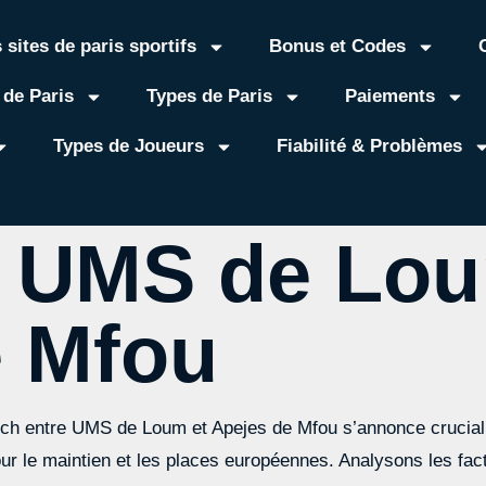
 sites de paris sportifs
Bonus et Codes
 de Paris
Types de Paris
Paiements
Types de Joueurs
Fiabilité & Problèmes
c UMS de Lo
e Mfou
tch entre UMS de Loum et Apejes de Mfou s’annonce crucial
ur le maintien et les places européennes. Analysons les facte