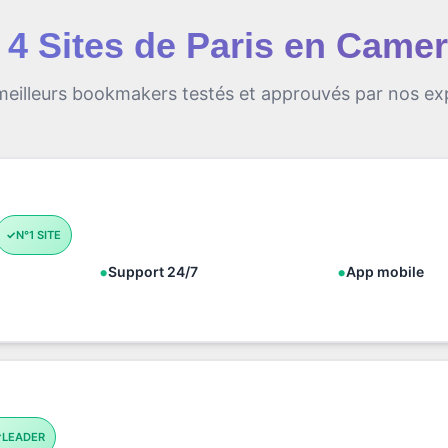
 4 Sites de Paris en Came
meilleurs bookmakers testés et approuvés par nos ex
N°1 SITE
Support 24/7
App mobile
LEADER