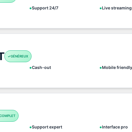
Support 24/7
Live streaming
T
GÉNÉREUX
Cash-out
Mobile friendl
COMPLET
Support expert
Interface pro