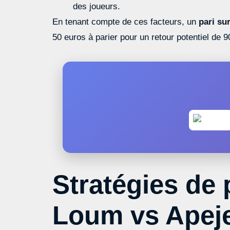
des joueurs.
En tenant compte de ces facteurs, un
pari su
50 euros à parier pour un retour potentiel de 9
Stratégies de 
Loum vs Apej