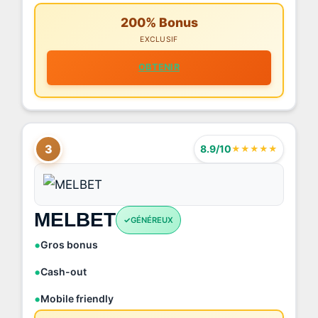
200% Bonus
EXCLUSIF
OBTENIR
3
8.9/10
★★★★★
MELBET
GÉNÉREUX
Gros bonus
Cash-out
Mobile friendly