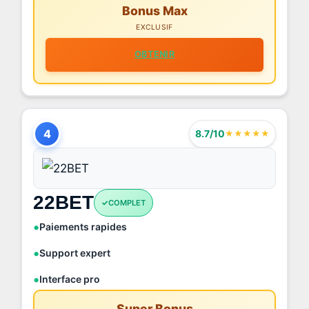
Bonus Max
EXCLUSIF
OBTENIR
4
8.7/10
★★★★★
22BET
COMPLET
Paiements rapides
Support expert
Interface pro
Super Bonus