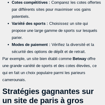
Cotes compétitives :
Comparez les cotes offertes
par différents sites pour maximiser vos gains
potentiels.
Variété des sports :
Choisissez un site qui
propose une large gamme de sports sur lesquels
parier.
Modes de paiement :
Vérifiez la diversité et la
sécurité des options de dépôt et de retrait.
Par exemple, un site bien établi comme
Betway
offre
une grande variété de sports et des cotes élevées, ce
qui en fait un choix populaire parmi les parieurs
camerounais.
Stratégies gagnantes sur
un site de paris à gros